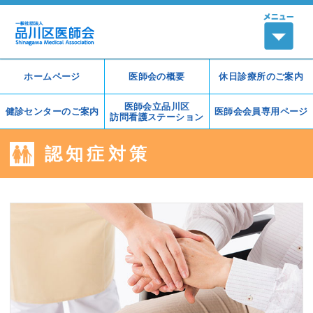
ホームページ
医師会の概要
休日診療所の
ご案内
医師会立品川区
健診センターの
ご案内
医師会会員
専用ページ
訪問看護ステーション
認知症対策