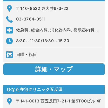
〒140-8522 東大井6-3-22
03-3764-0511
救急科, 総合内科, 消化器内科, 循環器内科, 呼吸器内科, 血液内科, 内分泌糖尿病内科, 腎臓内科, 透析科, 脳神経内科, 腫瘍内科, 外科, 脳神経外科, 脊椎脊髄外科, 整形外科, 血管外科, 呼吸器外科, 乳腺甲状腺外科, 泌尿器科, リハビリテーション科, 眼科, 耳鼻咽喉科, 皮膚科, 形成外科, 精神科, 産婦人科, 小児科, 歯科口腔外科, 放射線科, 病理診断科, 麻酔科, 臨床検査科, 緩和ケア科
8:30～11:30/13:30～15:30
日曜・祝日
詳細・マップ
ひなた在宅クリニック五反田
〒141-0013 西五反田7-21-1 第5TOCビル 4F