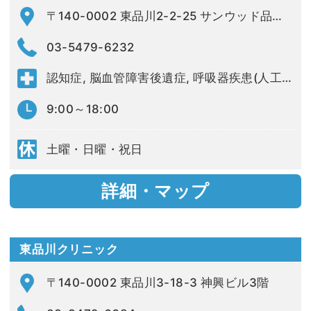
〒140-0002 東品川2-2-25 サンウッド品川天王洲タワー1803号
03-5479-6232
認知症, 脳血管障害後遺症, 呼吸器疾患(人工呼吸器管理・酸素療法含む), 褥瘡, 胃瘻管理, 膀胱カテーテル管理, 癌疼痛管理, その他
9:00～18:00
土曜・日曜・祝日
詳細・マップ
東品川クリニック
〒140-0002 東品川3-18-3 神興ビル3階