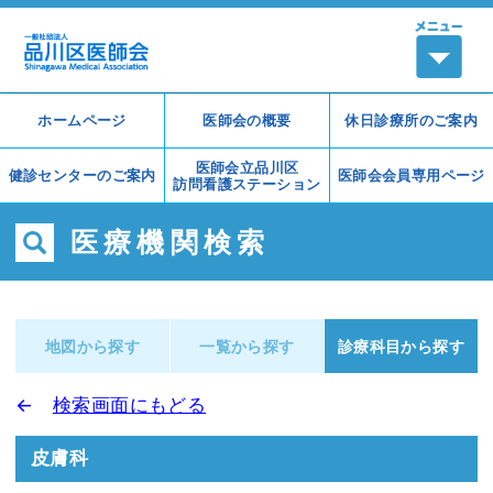
ホームページ
医師会の概要
休日診療所の
ご案内
医師会立品川区
健診センターの
ご案内
医師会会員
専用ページ
訪問看護ステーション
医療機関検索
地図から探す
一覧から探す
診療科目から探す
←
検索画面にもどる
皮膚科