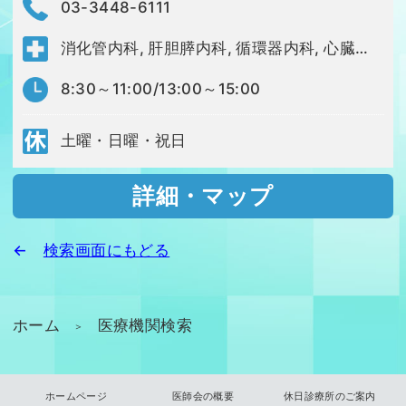
03-3448-6111
消化管内科, 肝胆膵内科, 循環器内科, 心臓血管外科, 糖尿病・内分泌内科, 高血圧・腎臓内科, 呼吸器内科, 呼吸器外科, 脳血管内科, 脳神経外科, 脳神経内科, ガンマナイフセンター, 整形外科, スポーツ整形外科, ペインクリニック科, リハビリテーション科, 腫瘍内科, 外科, 血液内科, 泌尿器科, 乳腺外科, 形成外科, 産婦人科, 小児科, リウマチ膠原病科, 皮膚科, 眼科, 耳鼻咽喉科・頭頸部外科, 救急科, 総合診療科, 国際診療科, 感染症内科, 精神神経科, 心療内科, 緩和ケア科, 歯科口腔外科, 放射線科, 麻酔科, 集中治療科, 予防医学センター, 病理診断科
8:30～11:00/13:00～15:00
土曜・日曜・祝日
詳細・マップ
←
検索画面にもどる
ホーム
医療機関検索
＞
ホームページ
医師会の概要
休日診療所のご案内