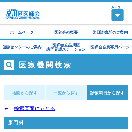
ホームページ
医師会の概要
休日診療所の
ご案内
医師会立品川区
健診センターの
ご案内
医師会会員
専用ページ
訪問看護ステーション
医療機関検索
地図から探す
一覧から探す
診療科目から探す
←
検索画面にもどる
肛門科